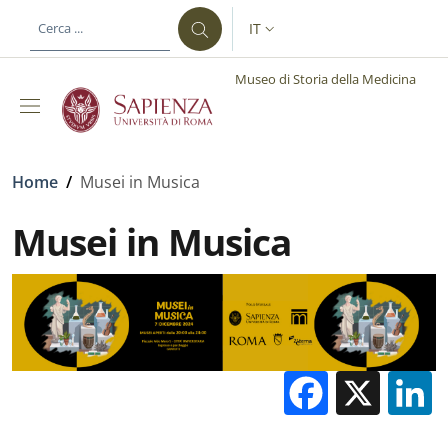
Salta al contenuto principale
Skip to footer content
IT
SELETTORE LINGUA: CURREN
Museo di Storia della Medicina
Briciole di pane
Home
/
Musei in Musica
Musei in Musica
Facebo
X