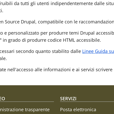
fruibili da tutti gli utenti indipendentemente dalle sit
i.
Open Source Drupal, compatibile con le raccomandazion
 e personalizzato per produrre temi Drupal accessibi
e" in grado di produrre codice HTML accessibile.
cessari secondo quanto stabilito dalle
Linee Guida sul
ale.
ate nell'accesso alle informazioni e ai servizi scrivere
oter menu
EO
SERVIZI
istrazione trasparente
Posta elettronica