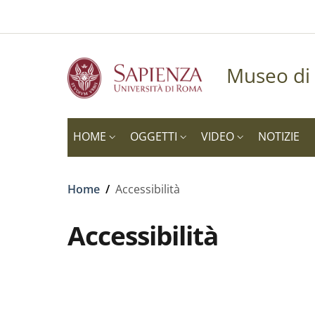
Slim to
Salta al contenuto principale
Skip to footer content
Museo di 
HOME
OGGETTI
VIDEO
NOTIZIE
Briciole di pane
Home
/
Accessibilità
Accessibilità