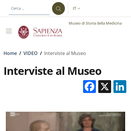
Salta al contenuto principale
Skip to footer content
IT
SELETTORE LINGUA: CURREN
Museo di Storia della Medicina
Briciole di pane
Home
/
VIDEO
/
Interviste al Museo
Interviste al Museo
Facebo
X